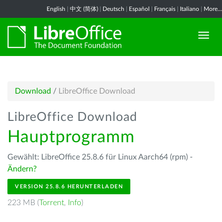
English
|
中文 (简体)
|
Deutsch
|
Español
|
Français
|
Italiano
|
More...
Download
/
LibreOffice Download
LibreOffice Download
Hauptprogramm
Gewählt: LibreOffice 25.8.6 für Linux Aarch64 (rpm) -
Ändern?
VERSION 25.8.6 HERUNTERLADEN
223 MB (
Torrent
,
Info
)