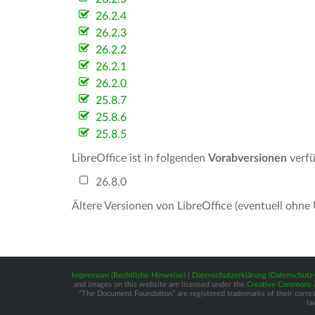
26.2.4
26.2.3
26.2.2
26.2.1
26.2.0
25.8.7
25.8.6
25.8.5
LibreOffice ist in folgenden
Vorabversionen
verfü
26.8.0
Ältere Versionen von LibreOffice (eventuell ohne
Impressum (Rechtliche Hinweise)
|
Datenschutzerklärung (Datenschut
and images on this website are licensed under the
Creative Commons At
“The Document Foundation” are registered trademarks of their correspo
la