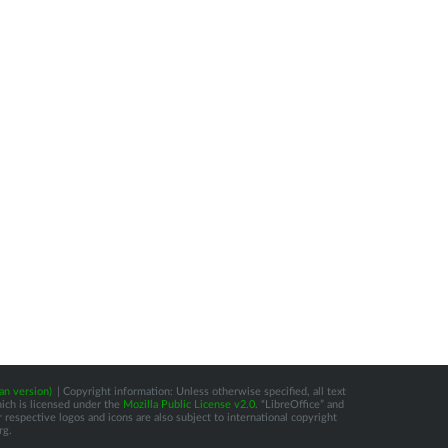
an version)
| Copyright information: Unless otherwise specified, all text
hich is licensed under the
Mozilla Public License v2.0
. “LibreOffice” and
respective logos and icons are also subject to international copyright
rg.