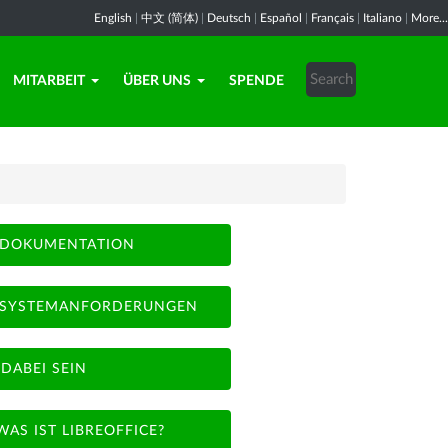
English
|
中文 (简体)
|
Deutsch
|
Español
|
Français
|
Italiano
|
More...
MITARBEIT
ÜBER UNS
SPENDE
DOKUMENTATION
SYSTEMANFORDERUNGEN
DABEI SEIN
WAS IST LIBREOFFICE?