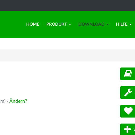
HOME
PRODUKT
DOWNLOAD
HILFE
d
pm) -
Ändern?