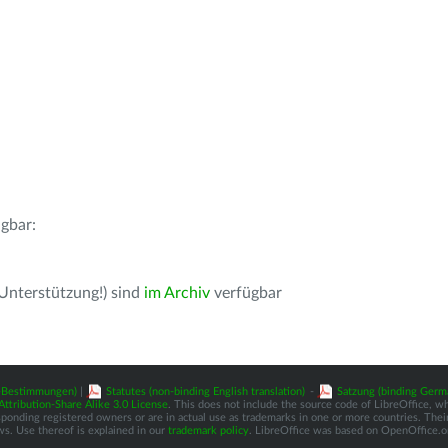
gbar:
 Unterstützung!) sind
im Archiv
verfügbar
z-Bestimmungen)
|
Statutes (non-binding English translation)
-
Satzung (binding Germ
tribution-Share Alike 3.0 License
. This does not include the source code of LibreOffice, w
nding registered owners or are in actual use as trademarks in one or more countries. Their 
ws. Use thereof is explained in our
trademark policy
. LibreOffice was based on OpenOffice.o