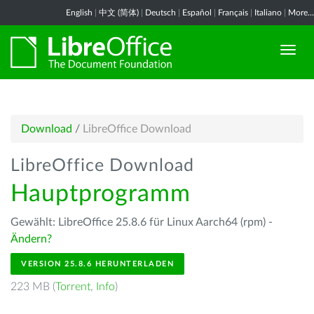
English
|
中文 (简体)
|
Deutsch
|
Español
|
Français
|
Italiano
|
More...
Download
/
LibreOffice Download
LibreOffice Download
Hauptprogramm
Gewählt: LibreOffice 25.8.6 für Linux Aarch64 (rpm) -
Ändern?
VERSION 25.8.6 HERUNTERLADEN
223 MB (
Torrent
,
Info
)