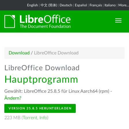
English
|
中文 (简体)
|
Deutsch
|
Español
|
Français
|
Italiano
|
More...
Download
/
LibreOffice Download
LibreOffice Download
Hauptprogramm
Gewählt: LibreOffice 25.8.5 für Linux Aarch64 (rpm) -
Ändern?
VERSION 25.8.5 HERUNTERLADEN
223 MB (
Torrent
,
Info
)