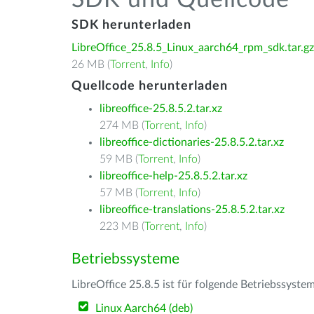
SDK und Quellcode
SDK herunterladen
LibreOffice_25.8.5_Linux_aarch64_rpm_sdk.tar.gz
26 MB (
Torrent
,
Info
)
Quellcode herunterladen
libreoffice-25.8.5.2.tar.xz
274 MB (
Torrent
,
Info
)
libreoffice-dictionaries-25.8.5.2.tar.xz
59 MB (
Torrent
,
Info
)
libreoffice-help-25.8.5.2.tar.xz
57 MB (
Torrent
,
Info
)
libreoffice-translations-25.8.5.2.tar.xz
223 MB (
Torrent
,
Info
)
Betriebssysteme
LibreOffice 25.8.5 ist für folgende Betriebssyste
Linux Aarch64 (deb)