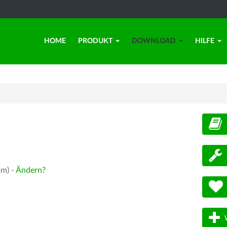
HOME
PRODUKT
DOWNLOAD
HILFE
d
pm) -
Ändern?