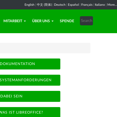
English
|
中文 (简体)
|
Deutsch
|
Español
|
Français
|
Italiano
|
More...
MITARBEIT
ÜBER UNS
SPENDE
DOKUMENTATION
SYSTEMANFORDERUNGEN
DABEI SEIN
WAS IST LIBREOFFICE?