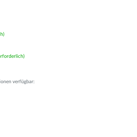
h)
forderlich)
ionen verfügbar: