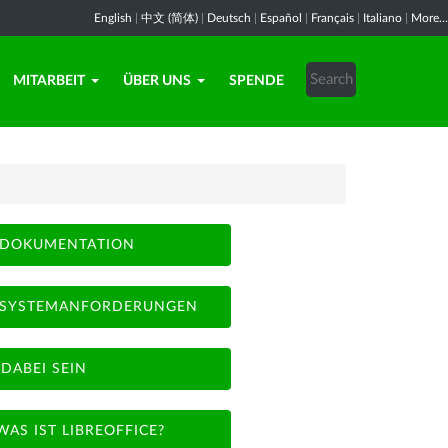
English
|
中文 (简体)
|
Deutsch
|
Español
|
Français
|
Italiano
|
More...
MITARBEIT
ÜBER UNS
SPENDE
DOKUMENTATION
SYSTEMANFORDERUNGEN
DABEI SEIN
WAS IST LIBREOFFICE?