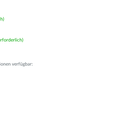
h)
forderlich)
ionen verfügbar: