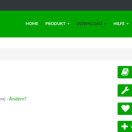
HOME
PRODUKT
DOWNLOAD
HILFE
d
pm) -
Ändern?