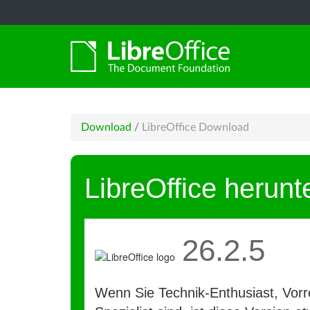
Download
/
LibreOffice Download
LibreOffice herunt
26.2.5
Wenn Sie Technik-Enthusiast, Vorre