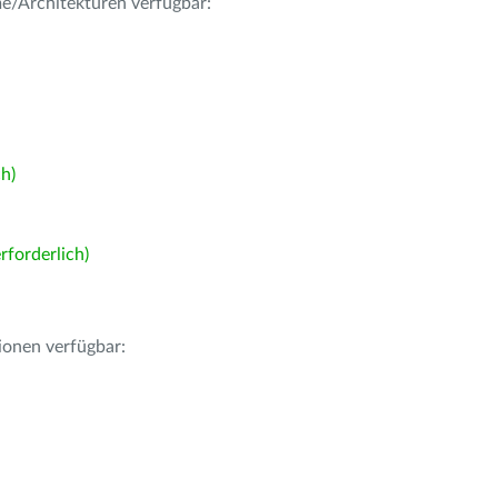
me/Architekturen verfügbar:
h)
forderlich)
ionen verfügbar: