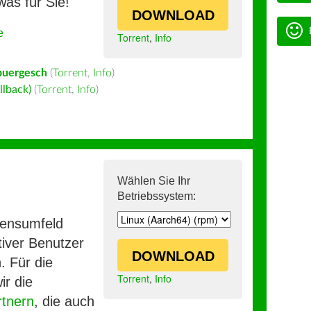
was für Sie!
DOWNLOAD
e
Torrent
,
Info
buergesch
(
Torrent
,
Info
)
llback)
(
Torrent
,
Info
)
Wählen Sie Ihr
Betriebssystem:
mensumfeld
iver Benutzer
DOWNLOAD
. Für die
Torrent
,
Info
ir die
rtnern
, die auch