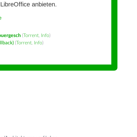
LibreOffice anbieten.
e
buergesch
(
Torrent
,
Info
)
llback)
(
Torrent
,
Info
)