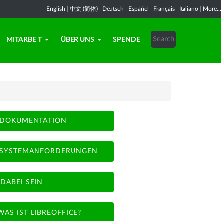
English
|
中文 (简体)
|
Deutsch
|
Español
|
Français
|
Italiano
|
More...
MITARBEIT
ÜBER UNS
SPENDE
DOKUMENTATION
SYSTEMANFORDERUNGEN
DABEI SEIN
WAS IST LIBREOFFICE?