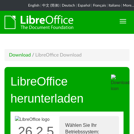
English
|
中文 (简体)
|
Deutsch
|
Español
|
Français
|
Italiano
|
More...
Download
/
LibreOffice Download
LibreOffice
herunterladen
Wählen Sie Ihr
26.2.5
Betriebssystem: