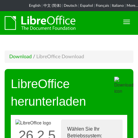
English
|
中文 (简体)
|
Deutsch
|
Español
|
Français
|
Italiano
|
More...
Download
/
LibreOffice Download
LibreOffice
herunterladen
Wählen Sie Ihr
26.2.5
Betriebssystem: