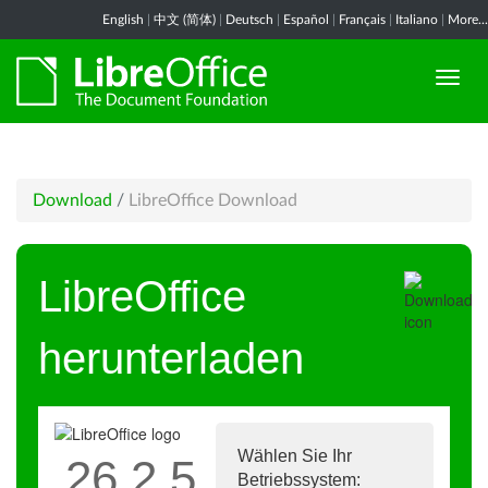
English
|
中文 (简体)
|
Deutsch
|
Español
|
Français
|
Italiano
|
More...
Download
/
LibreOffice Download
LibreOffice
herunterladen
Wählen Sie Ihr
26.2.5
Betriebssystem: