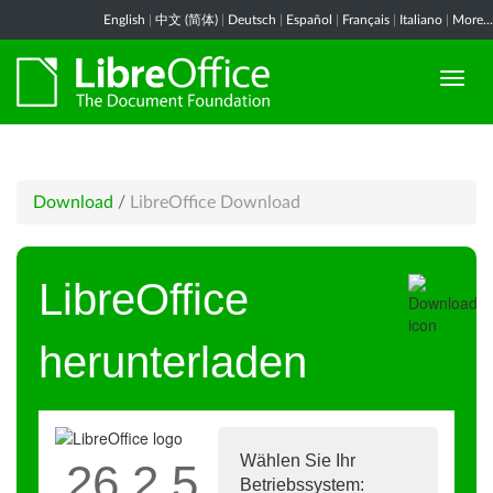
English
|
中文 (简体)
|
Deutsch
|
Español
|
Français
|
Italiano
|
More...
Download
/
LibreOffice Download
LibreOffice
herunterladen
Wählen Sie Ihr
26.2.5
Betriebssystem: