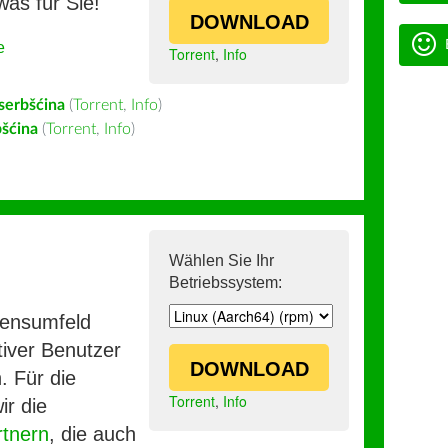
was für Sie!
DOWNLOAD
e
Torrent
,
Info
serbšćina
(
Torrent
,
Info
)
šćina
(
Torrent
,
Info
)
Wählen Sie Ihr
Betriebssystem:
mensumfeld
iver Benutzer
DOWNLOAD
. Für die
Torrent
,
Info
ir die
rtnern
, die auch