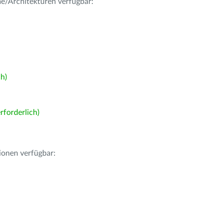
me/Architekturen verfügbar:
h)
forderlich)
ionen verfügbar: