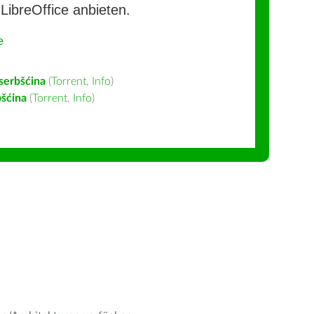
LibreOffice anbieten.
e
serbšćina
(
Torrent
,
Info
)
šćina
(
Torrent
,
Info
)