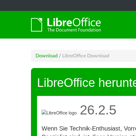
Download
/
LibreOffice Download
LibreOffice herunt
26.2.5
Wenn Sie Technik-Enthusiast, Vorre