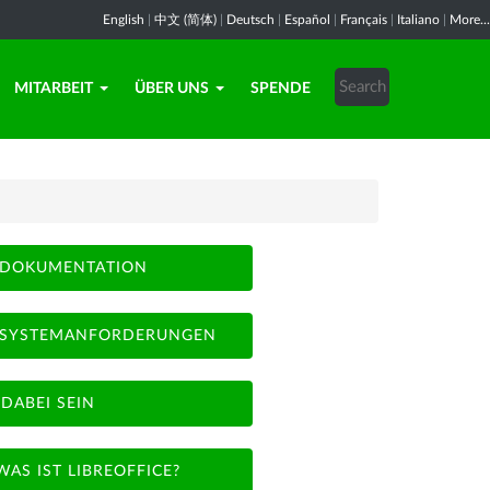
English
|
中文 (简体)
|
Deutsch
|
Español
|
Français
|
Italiano
|
More...
MITARBEIT
ÜBER UNS
SPENDE
DOKUMENTATION
SYSTEMANFORDERUNGEN
DABEI SEIN
WAS IST LIBREOFFICE?