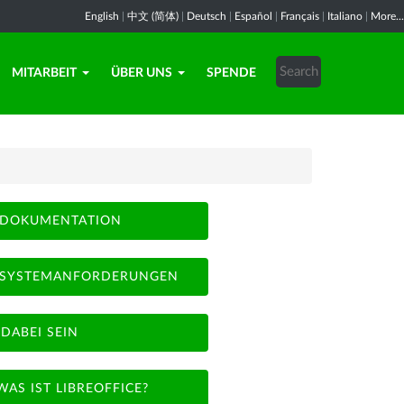
English
|
中文 (简体)
|
Deutsch
|
Español
|
Français
|
Italiano
|
More...
MITARBEIT
ÜBER UNS
SPENDE
DOKUMENTATION
SYSTEMANFORDERUNGEN
DABEI SEIN
WAS IST LIBREOFFICE?