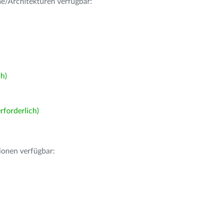
me/Architekturen verfügbar:
h)
forderlich)
ionen verfügbar: