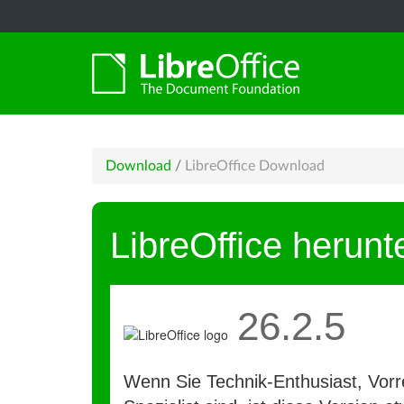
Download
/
LibreOffice Download
LibreOffice herunt
26.2.5
Wenn Sie Technik-Enthusiast, Vorre