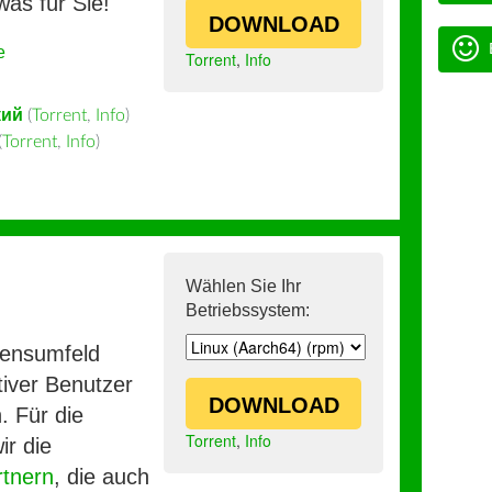
was für Sie!
DOWNLOAD
e
Torrent
,
Info
кий
(
Torrent
,
Info
)
(
Torrent
,
Info
)
Wählen Sie Ihr
Betriebssystem:
mensumfeld
iver Benutzer
DOWNLOAD
. Für die
Torrent
,
Info
ir die
rtnern
, die auch