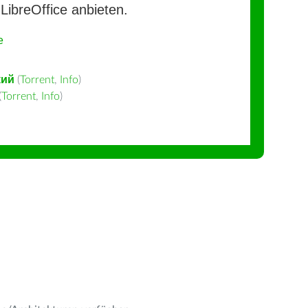
LibreOffice anbieten.
e
кий
(
Torrent
,
Info
)
(
Torrent
,
Info
)