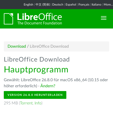
English
|
中文 (简体)
|
Deutsch
|
Español
|
Français
|
Italiano
|
More...
Download
/
LibreOffice Download
LibreOffice Download
Hauptprogramm
Gewählt: LibreOffice 26.8.0 für macOS x86_64 (10.15 oder
höher erforderlich) -
Ändern?
VERSION 26.8.0 HERUNTERLADEN
295 MB (
Torrent
,
Info
)