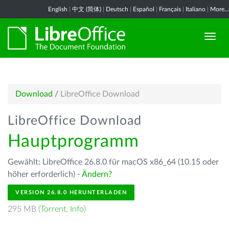
English
|
中文 (简体)
|
Deutsch
|
Español
|
Français
|
Italiano
|
More...
Download
/
LibreOffice Download
LibreOffice Download
Hauptprogramm
Gewählt: LibreOffice 26.8.0 für macOS x86_64 (10.15 oder
höher erforderlich) -
Ändern?
VERSION 26.8.0 HERUNTERLADEN
295 MB (
Torrent
,
Info
)