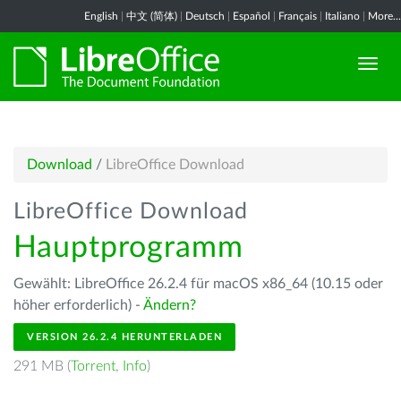
English
|
中文 (简体)
|
Deutsch
|
Español
|
Français
|
Italiano
|
More...
Download
/
LibreOffice Download
LibreOffice Download
Hauptprogramm
Gewählt: LibreOffice 26.2.4 für macOS x86_64 (10.15 oder
höher erforderlich) -
Ändern?
VERSION 26.2.4 HERUNTERLADEN
291 MB (
Torrent
,
Info
)