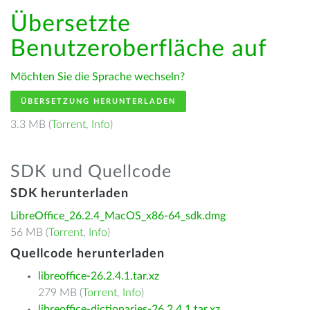
Übersetzte
Benutzeroberfläche auf
Möchten Sie die Sprache wechseln?
ÜBERSETZUNG HERUNTERLADEN
3.3 MB (
Torrent
,
Info
)
SDK und Quellcode
SDK herunterladen
LibreOffice_26.2.4_MacOS_x86-64_sdk.dmg
56 MB (
Torrent
,
Info
)
Quellcode herunterladen
libreoffice-26.2.4.1.tar.xz
279 MB (
Torrent
,
Info
)
libreoffice-dictionaries-26.2.4.1.tar.xz