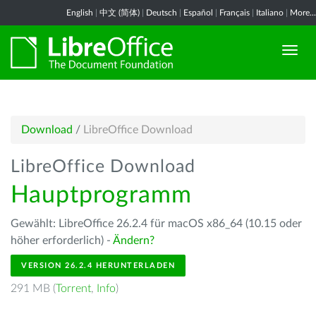
English
|
中文 (简体)
|
Deutsch
|
Español
|
Français
|
Italiano
|
More...
Download
/
LibreOffice Download
LibreOffice Download
Hauptprogramm
Gewählt: LibreOffice 26.2.4 für macOS x86_64 (10.15 oder
höher erforderlich) -
Ändern?
VERSION 26.2.4 HERUNTERLADEN
291 MB (
Torrent
,
Info
)