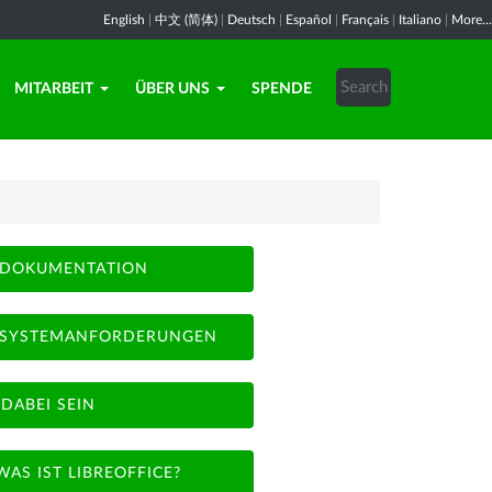
English
|
中文 (简体)
|
Deutsch
|
Español
|
Français
|
Italiano
|
More...
MITARBEIT
ÜBER UNS
SPENDE
DOKUMENTATION
SYSTEMANFORDERUNGEN
DABEI SEIN
WAS IST LIBREOFFICE?