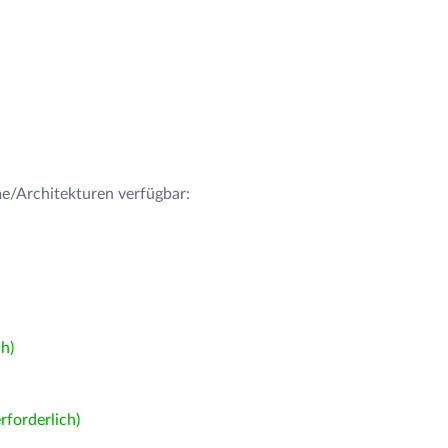
me/Architekturen verfügbar:
h)
forderlich)