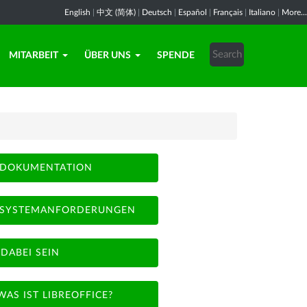
English
|
中文 (简体)
|
Deutsch
|
Español
|
Français
|
Italiano
|
More...
MITARBEIT
ÜBER UNS
SPENDE
DOKUMENTATION
SYSTEMANFORDERUNGEN
DABEI SEIN
WAS IST LIBREOFFICE?