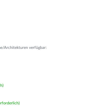
me/Architekturen verfügbar:
h)
forderlich)