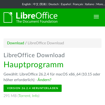
English
|
中文 (简体)
|
Deutsch
|
Español
|
Français
|
Italiano
|
More...
Download
/
LibreOffice Download
LibreOffice Download
Hauptprogramm
Gewählt: LibreOffice 26.2.4 für macOS x86_64 (10.15 oder
höher erforderlich) -
Ändern?
VERSION 26.2.4 HERUNTERLADEN
291 MB (
Torrent
,
Info
)