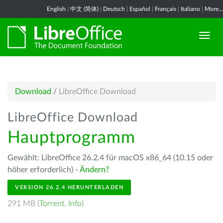
English
|
中文 (简体)
|
Deutsch
|
Español
|
Français
|
Italiano
|
More...
Download
/
LibreOffice Download
LibreOffice Download
Hauptprogramm
Gewählt: LibreOffice 26.2.4 für macOS x86_64 (10.15 oder
höher erforderlich) -
Ändern?
VERSION 26.2.4 HERUNTERLADEN
291 MB (
Torrent
,
Info
)