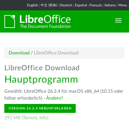
English
|
中文 (简体)
|
Deutsch
|
Español
|
Français
|
Italiano
|
More...
Download
/
LibreOffice Download
LibreOffice Download
Hauptprogramm
Gewählt: LibreOffice 26.2.4 für macOS x86_64 (10.15 oder
höher erforderlich) -
Ändern?
VERSION 26.2.4 HERUNTERLADEN
291 MB (
Torrent
,
Info
)