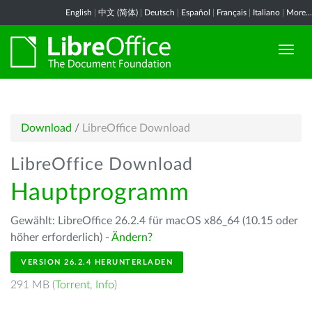
English
|
中文 (简体)
|
Deutsch
|
Español
|
Français
|
Italiano
|
More...
Download
/
LibreOffice Download
LibreOffice Download
Hauptprogramm
Gewählt: LibreOffice 26.2.4 für macOS x86_64 (10.15 oder
höher erforderlich) -
Ändern?
VERSION 26.2.4 HERUNTERLADEN
291 MB (
Torrent
,
Info
)