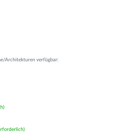
me/Architekturen verfügbar:
h)
forderlich)