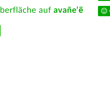
berfläche auf
avañe’ẽ