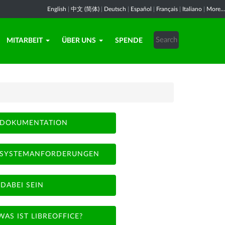
English
|
中文 (简体)
|
Deutsch
|
Español
|
Français
|
Italiano
|
More...
MITARBEIT
ÜBER UNS
SPENDE
DOKUMENTATION
SYSTEMANFORDERUNGEN
DABEI SEIN
WAS IST LIBREOFFICE?