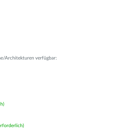
me/Architekturen verfügbar:
h)
forderlich)