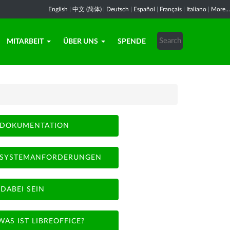
English
|
中文 (简体)
|
Deutsch
|
Español
|
Français
|
Italiano
|
More...
MITARBEIT
ÜBER UNS
SPENDE
DOKUMENTATION
SYSTEMANFORDERUNGEN
DABEI SEIN
WAS IST LIBREOFFICE?