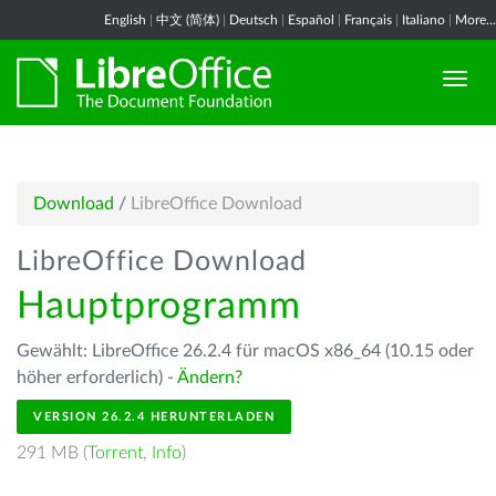
English
|
中文 (简体)
|
Deutsch
|
Español
|
Français
|
Italiano
|
More...
Download
/
LibreOffice Download
LibreOffice Download
Hauptprogramm
Gewählt: LibreOffice 26.2.4 für macOS x86_64 (10.15 oder
höher erforderlich) -
Ändern?
VERSION 26.2.4 HERUNTERLADEN
291 MB (
Torrent
,
Info
)