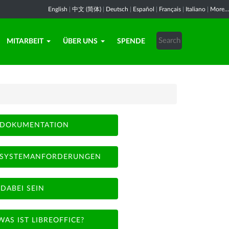
English
|
中文 (简体)
|
Deutsch
|
Español
|
Français
|
Italiano
|
More...
MITARBEIT
ÜBER UNS
SPENDE
DOKUMENTATION
SYSTEMANFORDERUNGEN
DABEI SEIN
WAS IST LIBREOFFICE?