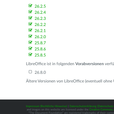
26.2.5
26.2.4
26.2.3
26.2.2
26.2.1
26.2.0
25.8.7
25.8.6
25.8.5
LibreOffice ist in folgenden
Vorabversionen
verfü
26.8.0
Ältere Versionen von LibreOffice (eventuell ohne
Impressum (Rechtliche Hinweise)
|
Datenschutzerklärung (Datenschut
and images on this website are licensed under the
Creative Commons At
“The Document Foundation” are registered trademarks of their correspo