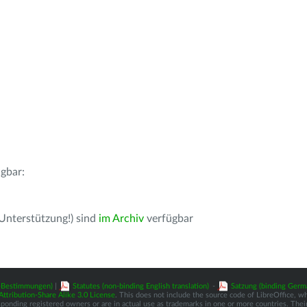
gbar:
 Unterstützung!) sind
im Archiv
verfügbar
z-Bestimmungen)
|
Statutes (non-binding English translation)
-
Satzung (binding Germ
tribution-Share Alike 3.0 License
. This does not include the source code of LibreOffice, w
nding registered owners or are in actual use as trademarks in one or more countries. Their 