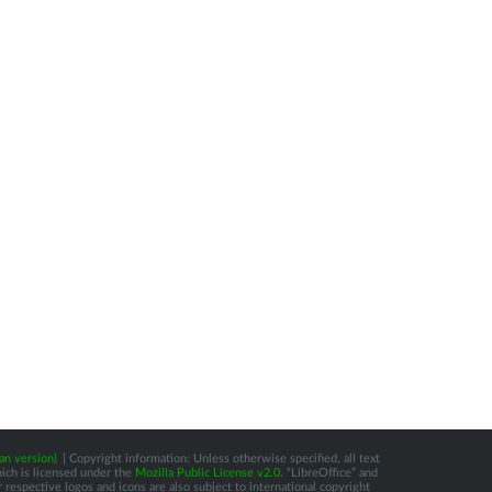
an version)
| Copyright information: Unless otherwise specified, all text
hich is licensed under the
Mozilla Public License v2.0
. “LibreOffice” and
respective logos and icons are also subject to international copyright