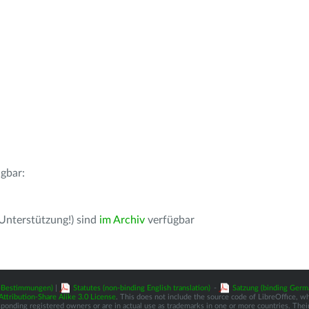
gbar:
 Unterstützung!) sind
im Archiv
verfügbar
z-Bestimmungen)
|
Statutes (non-binding English translation)
-
Satzung (binding Germ
tribution-Share Alike 3.0 License
. This does not include the source code of LibreOffice, w
nding registered owners or are in actual use as trademarks in one or more countries. Their 