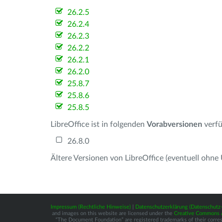
26.2.5
26.2.4
26.2.3
26.2.2
26.2.1
26.2.0
25.8.7
25.8.6
25.8.5
LibreOffice ist in folgenden
Vorabversionen
verfü
26.8.0
Ältere Versionen von LibreOffice (eventuell ohne
Impressum (Rechtliche Hinweise)
|
Datenschutzerklärung (Datenschut
and images on this website are licensed under the
Creative Commons At
“The Document Foundation” are registered trademarks of their correspo