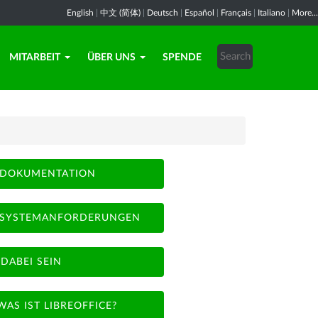
English
|
中文 (简体)
|
Deutsch
|
Español
|
Français
|
Italiano
|
More...
MITARBEIT
ÜBER UNS
SPENDE
DOKUMENTATION
SYSTEMANFORDERUNGEN
DABEI SEIN
WAS IST LIBREOFFICE?