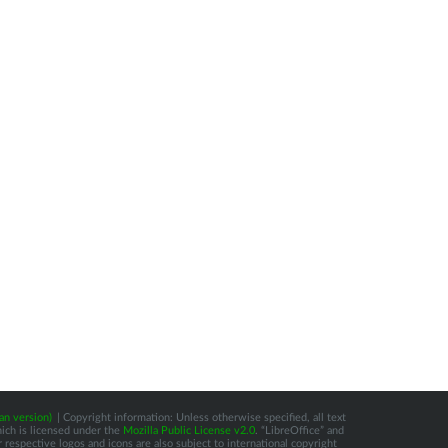
an version)
| Copyright information: Unless otherwise specified, all text
hich is licensed under the
Mozilla Public License v2.0
. “LibreOffice” and
respective logos and icons are also subject to international copyright