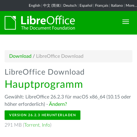
English
|
中文 (简体)
|
Deutsch
|
Español
|
Français
|
Italiano
|
More...
Download
/
LibreOffice Download
LibreOffice Download
Hauptprogramm
Gewählt: LibreOffice 26.2.3 für macOS x86_64 (10.15 oder
höher erforderlich) -
Ändern?
VERSION 26.2.3 HERUNTERLADEN
291 MB (
Torrent
,
Info
)