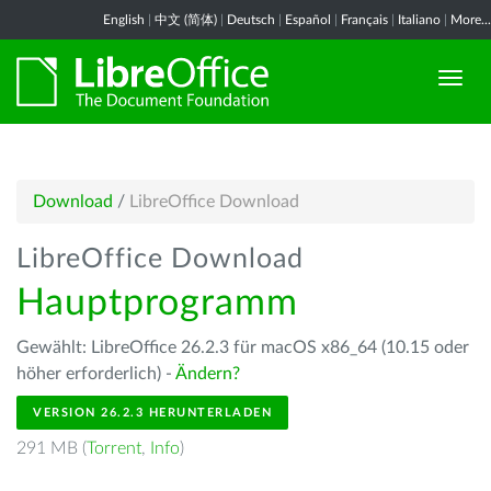
English
|
中文 (简体)
|
Deutsch
|
Español
|
Français
|
Italiano
|
More...
Download
/
LibreOffice Download
LibreOffice Download
Hauptprogramm
Gewählt: LibreOffice 26.2.3 für macOS x86_64 (10.15 oder
höher erforderlich) -
Ändern?
VERSION 26.2.3 HERUNTERLADEN
291 MB (
Torrent
,
Info
)