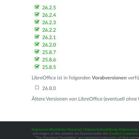
26.2.5
26.2.4
26.2.3
26.2.2
26.2.1
26.2.0
25.8.7
25.8.6
25.8.5
LibreOffice ist in folgenden
Vorabversionen
verfü
26.8.0
Ältere Versionen von LibreOffice (eventuell ohne
Impressum (Rechtliche Hinweise)
|
Datenschutzerklärung (Datenschut
and images on this website are licensed under the
Creative Commons At
“The Document Foundation” are registered trademarks of their correspo