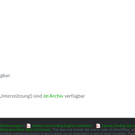
gbar:
 Unterstützung!) sind
im Archiv
verfügbar
z-Bestimmungen)
|
Statutes (non-binding English translation)
-
Satzung (binding Germ
tribution-Share Alike 3.0 License
. This does not include the source code of LibreOffice, w
nding registered owners or are in actual use as trademarks in one or more countries. Their 