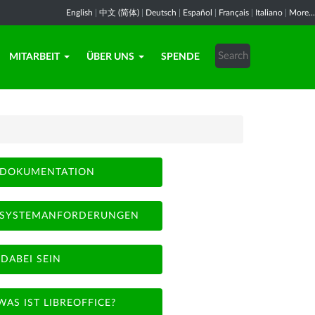
English
|
中文 (简体)
|
Deutsch
|
Español
|
Français
|
Italiano
|
More...
MITARBEIT
ÜBER UNS
SPENDE
DOKUMENTATION
SYSTEMANFORDERUNGEN
DABEI SEIN
WAS IST LIBREOFFICE?