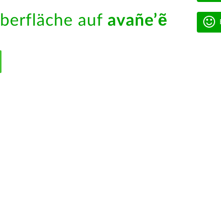
berfläche auf
avañe’ẽ