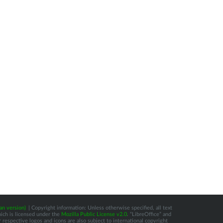
an version)
| Copyright information: Unless otherwise specified, all text
hich is licensed under the
Mozilla Public License v2.0
. “LibreOffice” and
respective logos and icons are also subject to international copyright