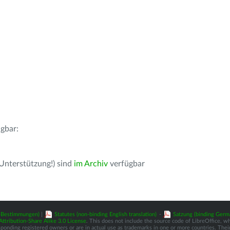
gbar:
 Unterstützung!) sind
im Archiv
verfügbar
z-Bestimmungen)
|
Statutes (non-binding English translation)
-
Satzung (binding Germ
tribution-Share Alike 3.0 License
. This does not include the source code of LibreOffice, w
nding registered owners or are in actual use as trademarks in one or more countries. Their 