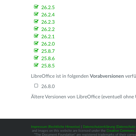
26.2.5
26.2.4
26.2.3
26.2.2
26.2.1
26.2.0
25.8.7
25.8.6
25.8.5
LibreOffice ist in folgenden
Vorabversionen
verfü
26.8.0
Ältere Versionen von LibreOffice (eventuell ohne
Impressum (Rechtliche Hinweise)
|
Datenschutzerklärung (Datenschut
and images on this website are licensed under the
Creative Commons At
“The Document Foundation” are registered trademarks of their correspo