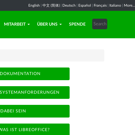
English
|
中文 (简体)
|
Deutsch
|
Español
|
Français
|
Italiano
|
More...
MITARBEIT
ÜBER UNS
SPENDE
DOKUMENTATION
SYSTEMANFORDERUNGEN
DABEI SEIN
WAS IST LIBREOFFICE?