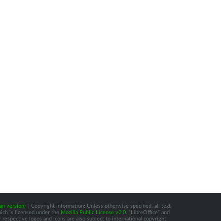
an version)
| Copyright information: Unless otherwise specified, all text
hich is licensed under the
Mozilla Public License v2.0
. “LibreOffice” and
respective logos and icons are also subject to international copyright