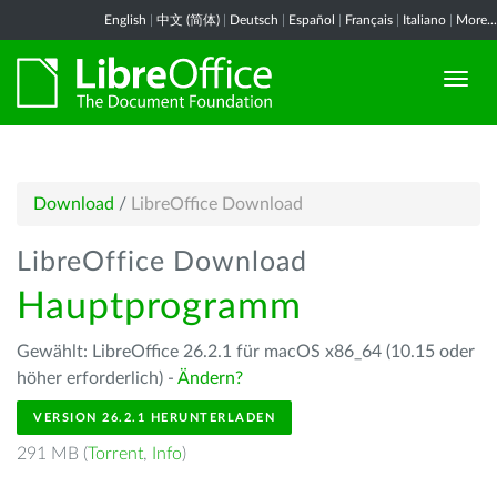
English
|
中文 (简体)
|
Deutsch
|
Español
|
Français
|
Italiano
|
More...
Download
/
LibreOffice Download
LibreOffice Download
Hauptprogramm
Gewählt: LibreOffice 26.2.1 für macOS x86_64 (10.15 oder
höher erforderlich) -
Ändern?
VERSION 26.2.1 HERUNTERLADEN
291 MB (
Torrent
,
Info
)