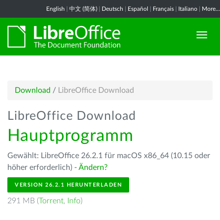
English
|
中文 (简体)
|
Deutsch
|
Español
|
Français
|
Italiano
|
More...
Download
/
LibreOffice Download
LibreOffice Download
Hauptprogramm
Gewählt: LibreOffice 26.2.1 für macOS x86_64 (10.15 oder
höher erforderlich) -
Ändern?
VERSION 26.2.1 HERUNTERLADEN
291 MB (
Torrent
,
Info
)