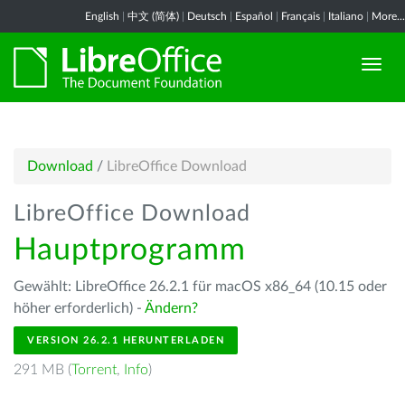
English
|
中文 (简体)
|
Deutsch
|
Español
|
Français
|
Italiano
|
More...
Download
/
LibreOffice Download
LibreOffice Download
Hauptprogramm
Gewählt: LibreOffice 26.2.1 für macOS x86_64 (10.15 oder
höher erforderlich) -
Ändern?
VERSION 26.2.1 HERUNTERLADEN
291 MB (
Torrent
,
Info
)