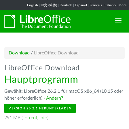
English
|
中文 (简体)
|
Deutsch
|
Español
|
Français
|
Italiano
|
More...
Download
/
LibreOffice Download
LibreOffice Download
Hauptprogramm
Gewählt: LibreOffice 26.2.1 für macOS x86_64 (10.15 oder
höher erforderlich) -
Ändern?
VERSION 26.2.1 HERUNTERLADEN
291 MB (
Torrent
,
Info
)