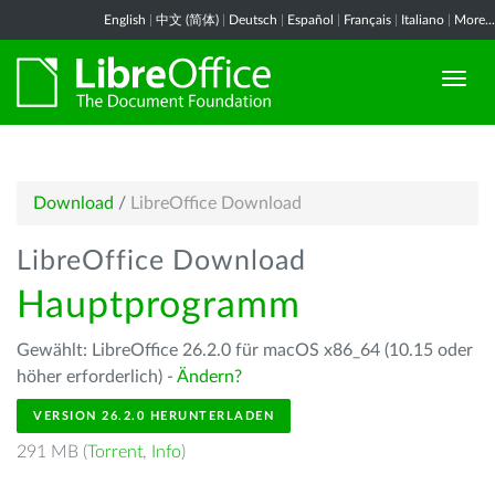
English
|
中文 (简体)
|
Deutsch
|
Español
|
Français
|
Italiano
|
More...
Download
/
LibreOffice Download
LibreOffice Download
Hauptprogramm
Gewählt: LibreOffice 26.2.0 für macOS x86_64 (10.15 oder
höher erforderlich) -
Ändern?
VERSION 26.2.0 HERUNTERLADEN
291 MB (
Torrent
,
Info
)