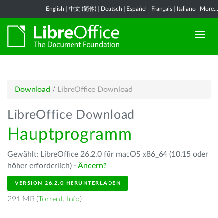
English
|
中文 (简体)
|
Deutsch
|
Español
|
Français
|
Italiano
|
More...
Download
/
LibreOffice Download
LibreOffice Download
Hauptprogramm
Gewählt: LibreOffice 26.2.0 für macOS x86_64 (10.15 oder
höher erforderlich) -
Ändern?
VERSION 26.2.0 HERUNTERLADEN
291 MB (
Torrent
,
Info
)