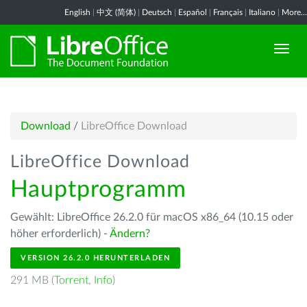
English
|
中文 (简体)
|
Deutsch
|
Español
|
Français
|
Italiano
|
More...
Download
/
LibreOffice Download
LibreOffice Download
Hauptprogramm
Gewählt: LibreOffice 26.2.0 für macOS x86_64 (10.15 oder
höher erforderlich) -
Ändern?
VERSION 26.2.0 HERUNTERLADEN
291 MB (
Torrent
,
Info
)