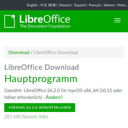
English
|
中文 (简体)
|
Deutsch
|
Español
|
Français
|
Italiano
|
More...
Download
/
LibreOffice Download
LibreOffice Download
Hauptprogramm
Gewählt: LibreOffice 26.2.0 für macOS x86_64 (10.15 oder
höher erforderlich) -
Ändern?
VERSION 26.2.0 HERUNTERLADEN
291 MB (
Torrent
,
Info
)