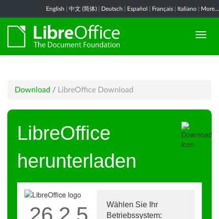
English
|
中文 (简体)
|
Deutsch
|
Español
|
Français
|
Italiano
|
More...
Download
/
LibreOffice Download
LibreOffice
herunterladen
Wählen Sie Ihr
26.2.5
Betriebssystem: