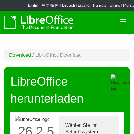
English
|
中文 (简体)
|
Deutsch
|
Español
|
Français
|
Italiano
|
More...
Download
/
LibreOffice Download
LibreOffice
herunterladen
Wählen Sie Ihr
26.2.5
Betriebssystem: