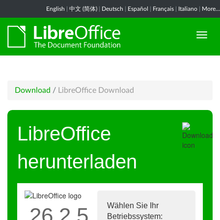
English
|
中文 (简体)
|
Deutsch
|
Español
|
Français
|
Italiano
|
More...
Download
/
LibreOffice Download
LibreOffice
herunterladen
Wählen Sie Ihr
26.2.5
Betriebssystem: