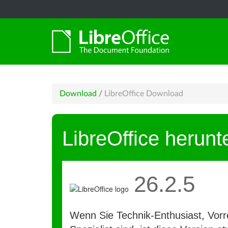
Download
/
LibreOffice Download
LibreOffice herunt
26.2.5
Wenn Sie Technik-Enthusiast, Vorre