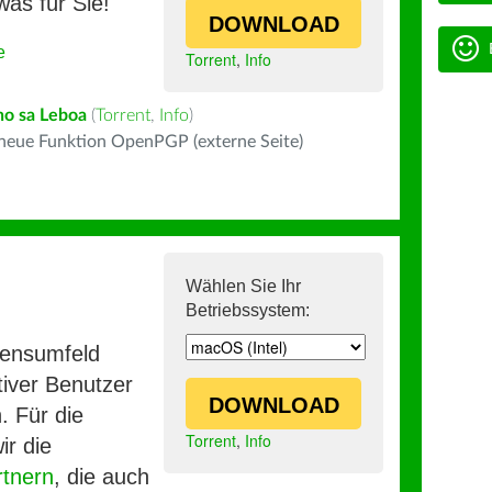
was für Sie!
DOWNLOAD
e
Torrent
,
Info
ho sa Leboa
(
Torrent
,
Info
)
 neue Funktion OpenPGP (externe Seite)
Wählen Sie Ihr
Betriebssystem:
mensumfeld
iver Benutzer
DOWNLOAD
. Für die
Torrent
,
Info
ir die
rtnern
, die auch