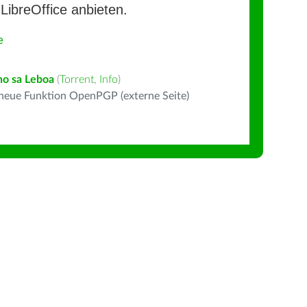
LibreOffice anbieten.
e
ho sa Leboa
(
Torrent
,
Info
)
 neue Funktion OpenPGP (externe Seite)