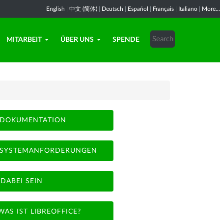
English
|
中文 (简体)
|
Deutsch
|
Español
|
Français
|
Italiano
|
More...
MITARBEIT
ÜBER UNS
SPENDE
DOKUMENTATION
SYSTEMANFORDERUNGEN
DABEI SEIN
WAS IST LIBREOFFICE?