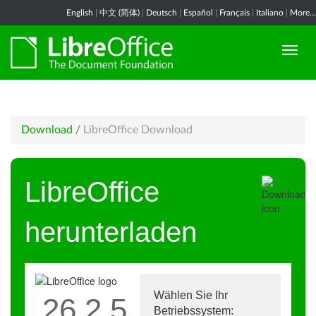
English
|
中文 (简体)
|
Deutsch
|
Español
|
Français
|
Italiano
|
More...
Download
/
LibreOffice Download
LibreOffice
herunterladen
Wählen Sie Ihr
26.2.5
Betriebssystem: