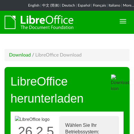
English
|
中文 (简体)
|
Deutsch
|
Español
|
Français
|
Italiano
|
More...
Download
/
LibreOffice Download
LibreOffice
herunterladen
Wählen Sie Ihr
26.2.5
Betriebssystem: