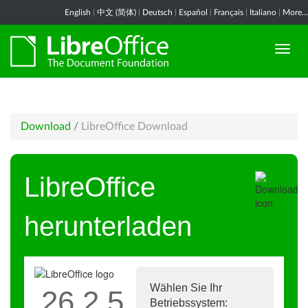
English
|
中文 (简体)
|
Deutsch
|
Español
|
Français
|
Italiano
|
More...
Download
/
LibreOffice Download
LibreOffice
herunterladen
Wählen Sie Ihr
26.2.5
Betriebssystem: