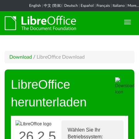
English
|
中文 (简体)
|
Deutsch
|
Español
|
Français
|
Italiano
|
More...
Download
/
LibreOffice Download
LibreOffice
herunterladen
Wählen Sie Ihr
26.2.5
Betriebssystem: