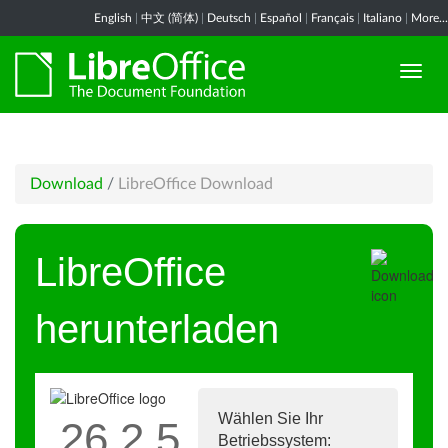
English
|
中文 (简体)
|
Deutsch
|
Español
|
Français
|
Italiano
|
More...
Download
/
LibreOffice Download
LibreOffice
herunterladen
Wählen Sie Ihr
26.2.5
Betriebssystem: