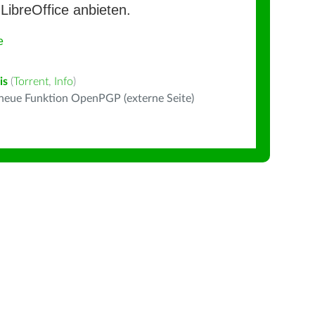
LibreOffice anbieten.
e
is
(
Torrent
,
Info
)
 neue Funktion OpenPGP (externe Seite)