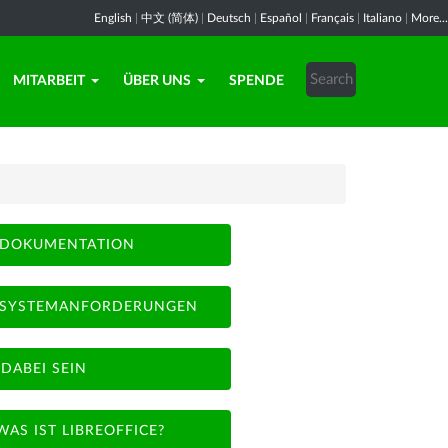
English
|
中文 (简体)
|
Deutsch
|
Español
|
Français
|
Italiano
|
More...
MITARBEIT
ÜBER UNS
SPENDE
DOKUMENTATION
SYSTEMANFORDERUNGEN
DABEI SEIN
WAS IST LIBREOFFICE?