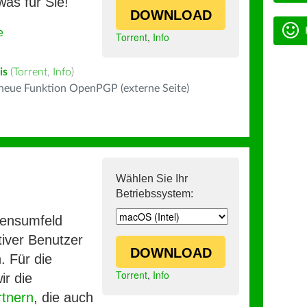
was für Sie!
DOWNLOAD
e
Torrent
,
Info
is
(
Torrent
,
Info
)
 neue Funktion OpenPGP (externe Seite)
Wählen Sie Ihr
Betriebssystem:
mensumfeld
iver Benutzer
DOWNLOAD
. Für die
Torrent
,
Info
ir die
rtnern
, die auch