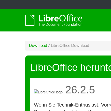
Download
/
LibreOffice Download
LibreOffice herunt
26.2.5
Wenn Sie Technik-Enthusiast, Vorre